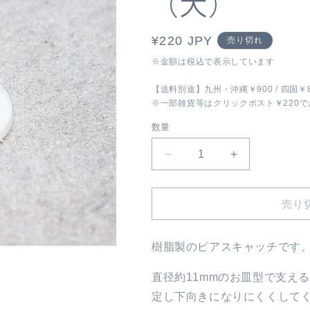
（大）
通
¥220 JPY
売り切れ
常
※金額は税込で表示しています
価
【送料別途】九州・沖縄￥900 / 四国￥80
格
※一部雑貨等はクリックポスト￥220
数量
ピ
ピ
ア
ア
ス
ス
売り
用
用
樹
樹
脂
脂
樹脂製のピアスキャッチです
キ
キ
ャ
ャ
直径約11mmのお皿型で支え
ッ
ッ
定し下向きになりにくくして