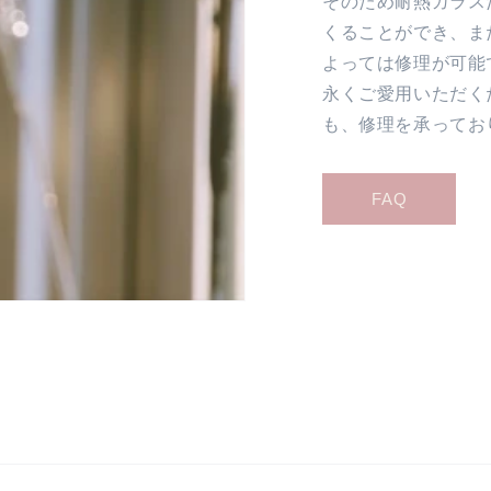
そのため耐熱ガラス
くることができ、ま
よっては修理が可能
永くご愛用いただく
も、修理を承ってお
FAQ