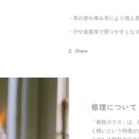
チ
チ
（大）
（大）
の
の
・耳の形や厚み等により個人
数
数
量
量
・汗や皮脂等で滑りやすくな
を
を
減
増
Share
ら
や
す
す
修理について
「耐熱ガラス」は、
く軽いという特徴が