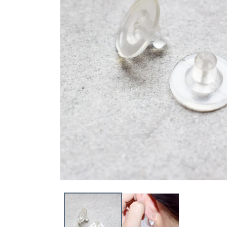
モ
ー
ダ
ル
で