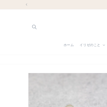
コンテ
ンツに
進む
ホーム
イリゼのこと
商品情
報にス
キップ