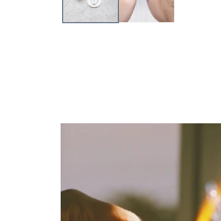
メ
デ
ィ
ア
(1)
を
開
く