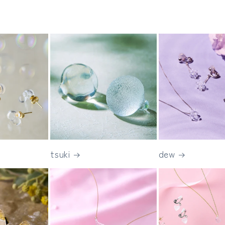
tsuki
dew