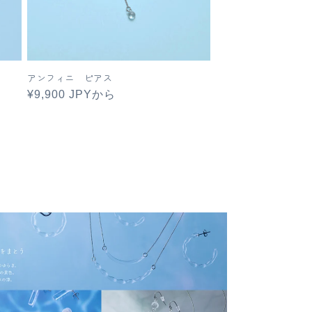
アンフィニ ピアス
通
¥9,900 JPYから
常
価
格