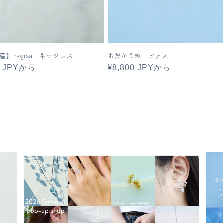
産】nagisa ネックレス
おだかうめ ピアス
0 JPYから
通
¥8,800 JPYから
常
価
格