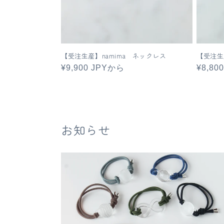
【受注生産】namima ネックレス
【受注生
通
¥9,900 JPYから
通
¥8,80
常
常
価
価
格
格
お知らせ