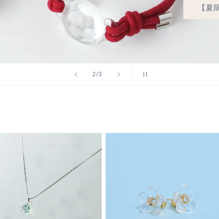
【夏
の
2
/
3