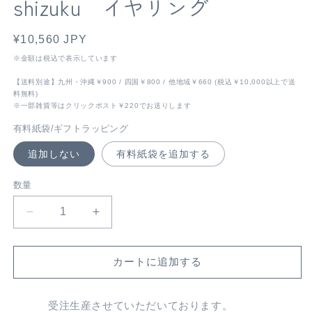
shizuku イヤリング
通
¥10,560 JPY
常
※金額は税込で表示しています
価
【送料別途】九州・沖縄￥900 / 四国￥800 / 他地域￥660 (税込￥10,000以上で送
格
料無料)
※一部雑貨等はクリックポスト￥220でお送りします
有料紙袋/ギフトラッピング
追加しない
有料紙袋を追加する
数量
shizuku
shizuku
イ
イ
ヤ
ヤ
カートに追加する
リ
リ
ン
ン
グ
グ
受注生産させていただいております。