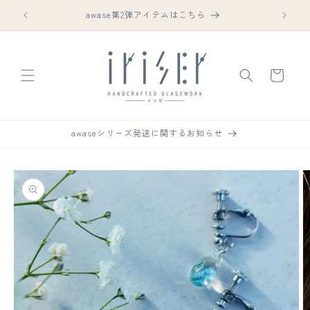
コンテ
awase第2弾アイテムはこちら
ンツに
進む
カ
ー
ト
awaseシリーズ発送に関するお知らせ
商品情
報にス
キップ