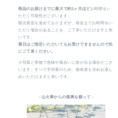
の
の
数
数
商品のお届けまでに最大で約1ヶ月ほど
お時間をい
量
量
ただく可能性がございます。
を
を
順次発送を進めておりますが、発送までお時間をい
減
増
ただく場合があることを、ご了承いただけますと幸
ら
や
いです。
す
す
着日はご指定いただいてもお受けできませんので先
にご了承ください。
※写真と実物で色味や風合いに差が出る場合がござ
います。すべて手作業のため、個体差も含めお楽し
みいただけますと幸いです。
- 山火事からの復興を願って -