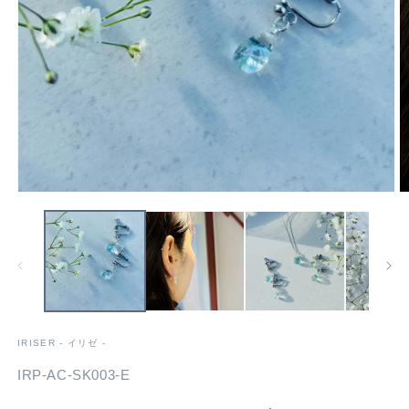
モ
ー
ダ
ル
で
メ
デ
ィ
ア
IRISER - イリゼ -
(1)
(2
を
SKU:
IRP-AC-SK003-E
開
く