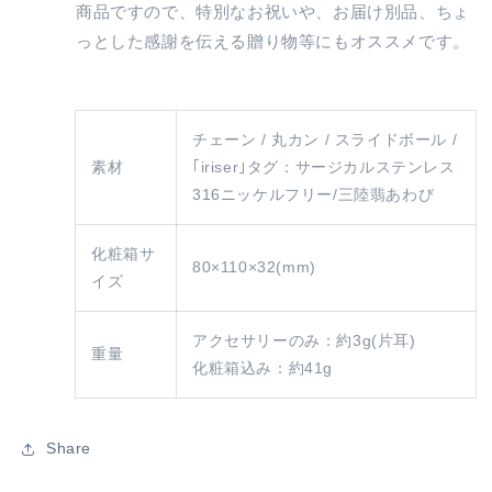
商品ですので、特別なお祝いや、お届け別品、ちょ
っとした感謝を伝える贈り物等にもオススメです。
チェーン / 丸カン / スライドボール /
素材
｢iriser｣タグ：サージカルステンレス
316ニッケルフリー/三陸翡あわび
化粧箱サ
80×110×32(mm)
イズ
アクセサリーのみ：約3g(片耳)
重量
化粧箱込み：約41g
Share